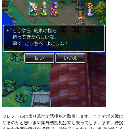
フレノールに戻り墓地で誘拐犯と取引します。ここでボス戦に
なるのかと思いきや案外誘拐犯は立ち去ってしまいます。誘拐