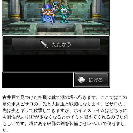
古井戸で見つけた空飛ぶ靴で湖の塔へ行きます。ここではこの
章のボスピサロの手先と大目玉と戦闘になります。ピサロの手
先は炎とギラで攻撃してきますが、ホイミスライムはどちらに
も耐性がありHPが少なくなるとホイミを唱えてくれるのでたの
もしいです。塔にある破邪の剣を装備させレベル7で倒せまし
た。