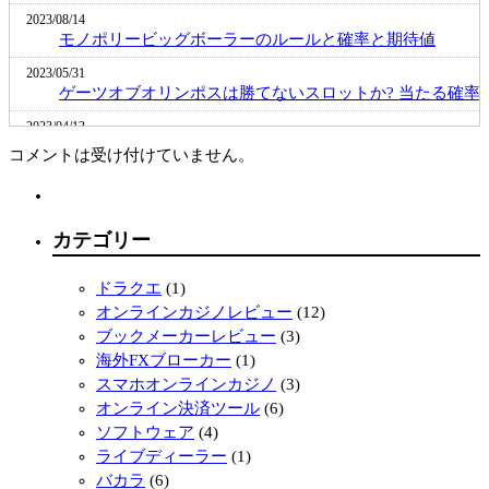
2023/08/14
モノポリービッグボーラーのルールと確率と期待値
2023/05/31
ゲーツオブオリンポスは勝てないスロットか? 当たる確率
2023/04/13
メガボールの確率と期待と勝率を実戦から推測してみる
コメントは受け付けていません。
2023/02/10
カリビアンスタッドポーカーの遊び方と期待値最大の賭け
2022/10/12
カテゴリー
金融緩和と国債の関係が招く海外との金利差拡大と円安 
円相場
ドラクエ
(1)
2022/09/06
オンラインカジノレビュー
(12)
安倍晋三銃撃事件より露呈された旧統一教会とその問題を
ブックメーカーレビュー
(3)
く説明します
海外FXブローカー
(1)
スマホオンラインカジノ
(3)
2022/07/22
マネートレイン2の実戦から得た当たる確率と攻略法
オンライン決済ツール
(6)
ソフトウェア
(4)
2022/06/10
ライブディーラー
(1)
山口県阿武町の山口翔への誤送金問題と岸田総理のオンラ
バカラ
(6)
の取り締まり