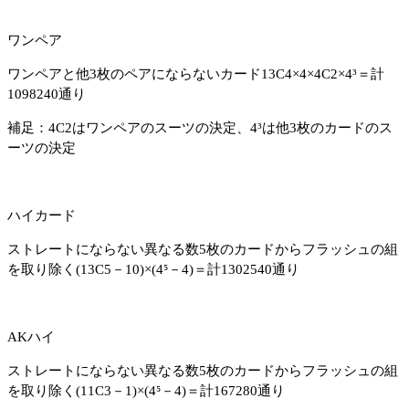
ワンペア
ワンペアと他3枚のペアにならないカード13C4×4×4C2×4³＝計
1098240通り
補足：4C2はワンペアのスーツの決定、4³は他3枚のカードのス
ーツの決定
ハイカード
ストレートにならない異なる数5枚のカードからフラッシュの組
を取り除く(13C5－10)×(4⁵－4)＝計1302540通り
AKハイ
ストレートにならない異なる数5枚のカードからフラッシュの組
を取り除く(11C3－1)×(4⁵－4)＝計167280通り