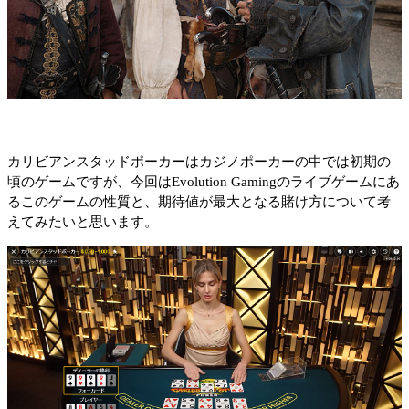
カリビアンスタッドポーカーはカジノポーカーの中では初期の
頃のゲームですが、今回はEvolution Gamingのライブゲームにあ
るこのゲームの性質と、期待値が最大となる賭け方について考
えてみたいと思います。