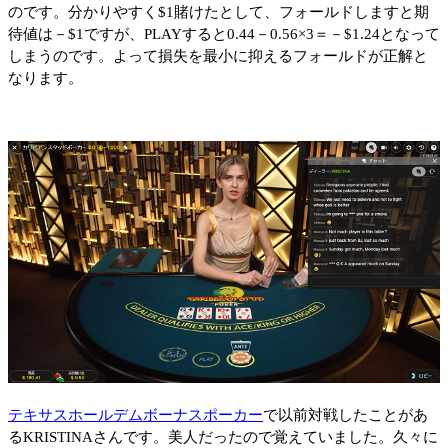
のです。分かりやすく$1賭けたとして、フォールドしますと期
待値は－$1ですが、PLAYすると0.44－0.56×3＝－$1.24となって
しまうのです。よって損失を最小に抑えるフォールドが正解と
なります。
テキサスホールデムボーナスポーカー
で以前対戦したことがあ
るKRISTINAさんです。美人だったので覚えていました。久々に