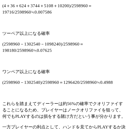
(4＋36＋624＋3744＋5108＋10200)/2598960＝
19716/2598960≒0.007586
ツーペア以上になる確率
(2598960－1302540－1098240)/2598960＝
198180/2598960≒0.07625
ワンペア以上になる確率
(2598960－1302540)/2598960＝1296420/2598960≒0.4988
これらを踏まえてディーラーは約56%の確率でクオリファイす
ることになるため、プレイヤーはノークオリファイを狙って、
何でもPLAYするのは損をする賭け方だという事が分かります。
一方プレイヤーの利点として、ハンドを見てからPLAYするか決