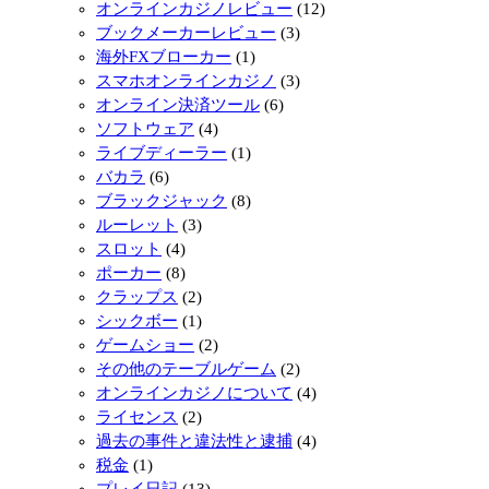
2022/09/06
オンラインカジノレビュー
(12)
安倍晋三銃撃事件より露呈された旧統一教会とその問題を
ブックメーカーレビュー
(3)
く説明します
海外FXブローカー
(1)
スマホオンラインカジノ
(3)
2022/07/22
マネートレイン2の実戦から得た当たる確率と攻略法
オンライン決済ツール
(6)
ソフトウェア
(4)
2022/06/10
ライブディーラー
(1)
山口県阿武町の山口翔への誤送金問題と岸田総理のオンラ
バカラ
(6)
の取り締まり
ブラックジャック
(8)
2022/05/16
ルーレット
(3)
クレイジータイムの倍率と賭け方と実戦から得た統計
スロット
(4)
ポーカー
(8)
クラップス
(2)
シックボー
(1)
ゲームショー
(2)
その他のテーブルゲーム
(2)
オンラインカジノについて
(4)
ライセンス
(2)
過去の事件と違法性と逮捕
(4)
税金
(1)
プレイ日記
(13)