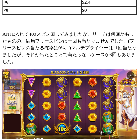
×6
$2.4
×8
$0
ANTE入れて400スピン回してみましたが、リーチは何回かあっ
たものの、結局フリースピンは一回も当たりませんでした。(フ
リースピンの当たる確率は0%。)マルチプライヤーは11回当たり
ましたが、それが出たところで当たらないケースが6回もありま
した。