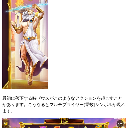
最初に落下する時ゼウスがこのようなアクションを起こすこと
があります。こうなるとマルチプライヤー(乗数)シンボルが現れ
ます。