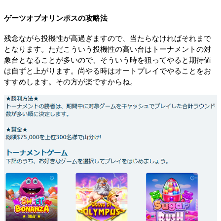
ゲーツオブオリンポスの攻略法
残念ながら投機性が高過ぎますので、当たらなければそれまで
となります。ただこういう投機性の高い台はトーナメントの対
象台となることが多いので、そういう時を狙ってやると期待値
は自ずと上がります。尚やる時はオートプレイでやることをお
すすめします。その方が楽ですからね。