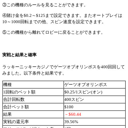
③この機種のルールを見ることができます。
④賭け金を$0.2～$125まで設定できます。またオートプレイは
10～1000回転までの他、スピン速度を設定できます。
⑤この機種から離れてロビーに戻ることができます。
実戦と結果と確率
ラッキーニッキーカジノでゲーツオブオリンポスを400回回して
みました。以下条件と結果です。
機種
ゲーツオブオリンポス
1回転のベット額
$0.25/1スピン(オン)
合計回転数
400スピン
合計ベット額
$100
結果
－$60.44
実戦の還元率
39.56%