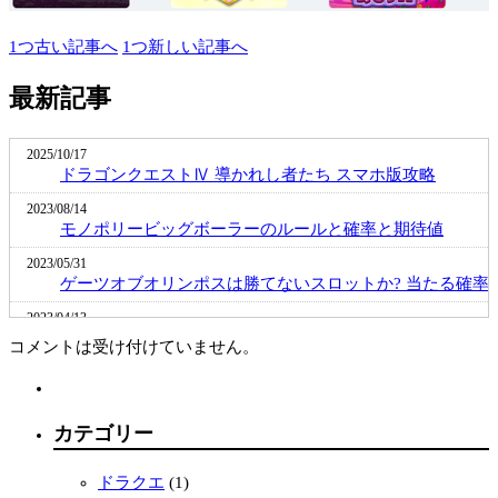
1つ古い記事へ
1つ新しい記事へ
最新記事
2025/10/17
ドラゴンクエストⅣ 導かれし者たち スマホ版攻略
2023/08/14
モノポリービッグボーラーのルールと確率と期待値
2023/05/31
ゲーツオブオリンポスは勝てないスロットか? 当たる確率
2023/04/13
メガボールの確率と期待と勝率を実戦から推測してみる
コメントは受け付けていません。
2023/02/10
カリビアンスタッドポーカーの遊び方と期待値最大の賭け
2022/10/12
カテゴリー
金融緩和と国債の関係が招く海外との金利差拡大と円安 
円相場
ドラクエ
(1)