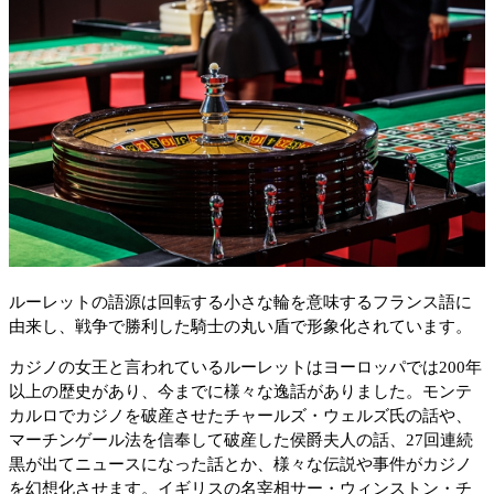
ルーレットの語源は回転する小さな輪を意味するフランス語に
由来し、戦争で勝利した騎士の丸い盾で形象化されています。
カジノの女王と言われているルーレットはヨーロッパでは200年
以上の歴史があり、今までに様々な逸話がありました。モンテ
カルロでカジノを破産させたチャールズ・ウェルズ氏の話や、
マーチンゲール法を信奉して破産した侯爵夫人の話、27回連続
黒が出てニュースになった話とか、様々な伝説や事件がカジノ
を幻想化させます。イギリスの名宰相サー・ウィンストン・チ