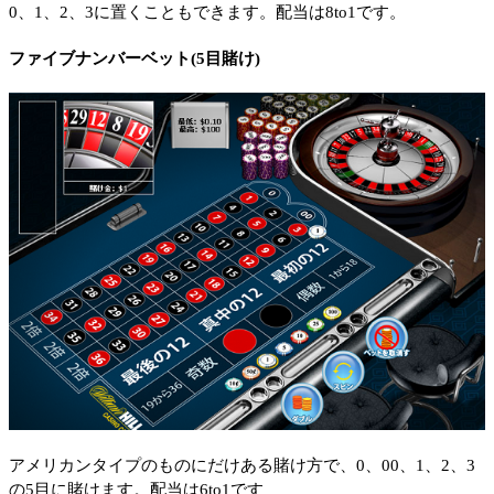
0、1、2、3に置くこともできます。配当は8to1です。
ファイブナンバーベット(5目賭け)
アメリカンタイプのものにだけある賭け方で、0、00、1、2、3
の5目に賭けます。配当は6to1です