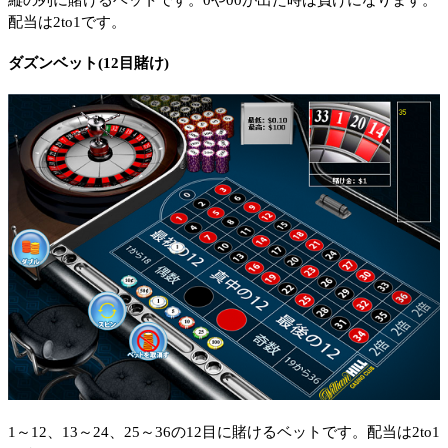
配当は2to1です。
ダズンベット(12目賭け)
1～12、13～24、25～36の12目に賭けるベットです。配当は2to1