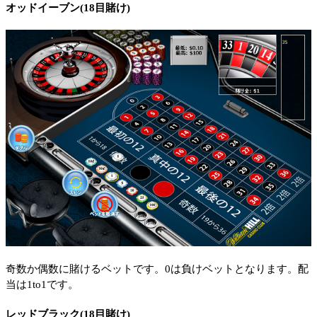
オッドイーブン(18目賭け)
奇数か偶数に賭けるベットです。0は負けベットとなります。配
当は1to1です。
レッドブラック(18目賭け)