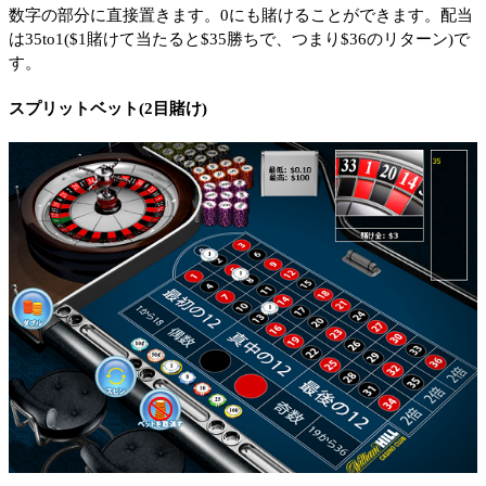
数字の部分に直接置きます。0にも賭けることができます。配当
は35to1($1賭けて当たると$35勝ちで、つまり$36のリターン)で
す。
スプリットベット(2目賭け)