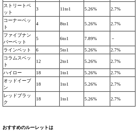
ストリートベ
3
11to1
5.26%
2.7%
ット
コーナーベッ
4
8to1
5.26%
2.7%
ト
ファイブナン
5
6to1
7.89%
－
バーベット
ラインベット
6
5to1
5.26%
2.7%
コラムスベッ
12
2to1
5.26%
2.7%
ト
ハイロー
18
1to1
5.26%
2.7%
オッドイーブ
18
1to1
5.26%
2.7%
ン
レッドブラッ
18
1to1
5.26%
2.7%
ク
おすすめのルーレットは