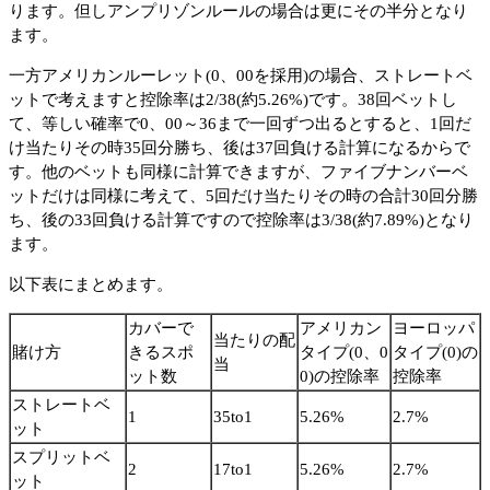
ります。但しアンプリゾンルールの場合は更にその半分となり
ます。
一方アメリカンルーレット(0、00を採用)の場合、ストレートベ
ットで考えますと控除率は2/38(約5.26%)です。38回ベットし
て、等しい確率で0、00～36まで一回ずつ出るとすると、1回だ
け当たりその時35回分勝ち、後は37回負ける計算になるからで
す。他のベットも同様に計算できますが、ファイブナンバーベ
ットだけは同様に考えて、5回だけ当たりその時の合計30回分勝
ち、後の33回負ける計算ですので控除率は3/38(約7.89%)となり
ます。
以下表にまとめます。
カバーで
アメリカン
ヨーロッパ
当たりの配
賭け方
きるスポ
タイプ(0、0
タイプ(0)の
当
ット数
0)の控除率
控除率
ストレートベ
1
35to1
5.26%
2.7%
ット
スプリットベ
2
17to1
5.26%
2.7%
ット