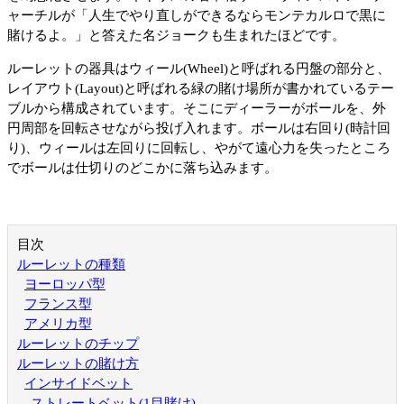
ャーチルが「人生でやり直しができるならモンテカルロで黒に
賭けるよ。」と答えた名ジョークも生まれたほどです。
ルーレットの器具はウィール(Wheel)と呼ばれる円盤の部分と、
レイアウト(Layout)と呼ばれる緑の賭け場所が書かれているテー
ブルから構成されています。そこにディーラーがボールを、外
円周部を回転させながら投げ入れます。ボールは右回り(時計回
り)、ウィールは左回りに回転し、やがて遠心力を失ったところ
でボールは仕切りのどこかに落ち込みます。
目次
ルーレットの種類
ヨーロッパ型
フランス型
アメリカ型
ルーレットのチップ
ルーレットの賭け方
インサイドベット
ストレートベット(1目賭け)