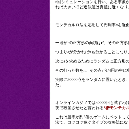
n回シミュレーションを行い、ある事象が
れば大きいほど近似値は真値に近くなり
モンテカルロ法を応用して円周率πを近
一辺がrの正方形の面積はr²、その正方形に内
つまりaが分かればπも分かることになり
次にaを求めるためにランダムに正方形
その打った数をn、その点が1/4円の中に
実際に30000点をランダムに置いたとき
た。
オンラインカジノでは30000回も試す
夜で破産させたと言われる
3倍モンテカ
これは勝率が約3倍のゲームにベットし
法で、コツコツ稼ぐタイプの攻略法にな