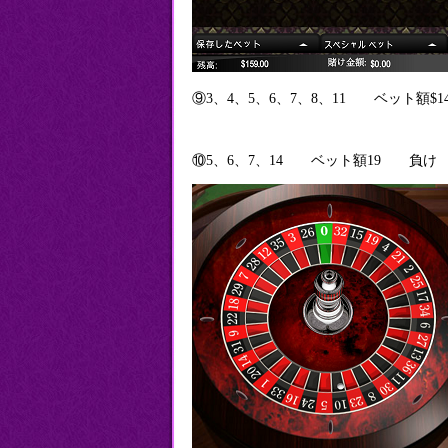
⑨3、4、5、6、7、8、11 ベット額
⑩5、6、7、14 ベット額19 