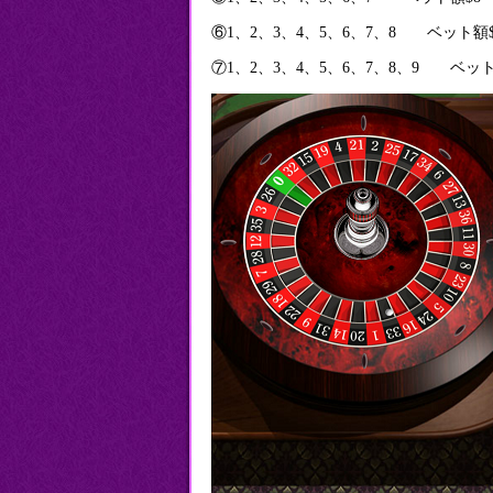
⑥1、2、3、4、5、6、7、8 ベッ
⑦1、2、3、4、5、6、7、8、9 