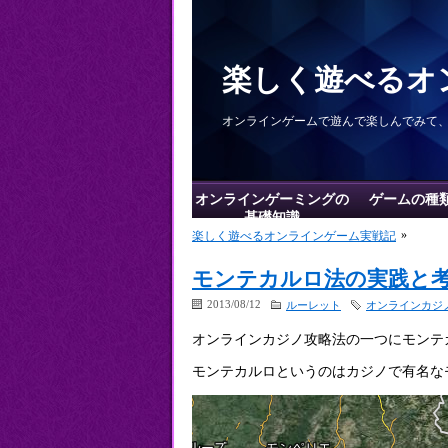
楽しく遊べるオ
オンラインゲームで遊んで楽しんでみて
オンラインゲーミングの
ゲームの種
基礎知識
»
楽しく遊べるオンラインゲーム実戦記
モンテカルロ法の実践と
2013/08/12
ルーレット
オンラインカジ
オンラインカジノ攻略法の一つにモンテ
モンテカルロというのはカジノで有名な