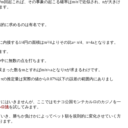
m回起これば、その事象の起こる確率はm/nで近似され、nが大きけ
ます。
似的に求めるのは有名です。
接する1/4円の面積はπr²/4よりその比a= π/4、π=4aとなります。
ます。
の中に無数の点を打ちます。
収まった数をmとすればm/n≒aとなりπが求まるわけです。
、πの推定量は実際の値から0.07%以下の誤差の範囲内にありまし
わけにはいきませんが、ここではモナコ公国モンテカルロのカジノを一
ルロ法
を試してみます。
ていき、勝ちか負けかによってベット額を規則的に変化させていく方
ります。