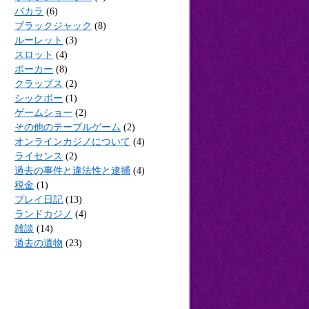
バカラ
(6)
ブラックジャック
(8)
ルーレット
(3)
スロット
(4)
ポーカー
(8)
クラップス
(2)
シックボー
(1)
ゲームショー
(2)
その他のテーブルゲーム
(2)
オンラインカジノについて
(4)
ライセンス
(2)
過去の事件と違法性と逮捕
(4)
税金
(1)
プレイ日記
(13)
ランドカジノ
(4)
雑談
(14)
過去の遺物
(23)