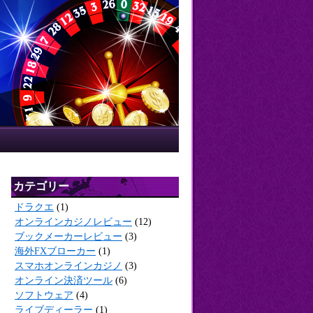
カテゴリー
ドラクエ
(1)
オンラインカジノレビュー
(12)
ブックメーカーレビュー
(3)
海外FXブローカー
(1)
スマホオンラインカジノ
(3)
オンライン決済ツール
(6)
ソフトウェア
(4)
ライブディーラー
(1)