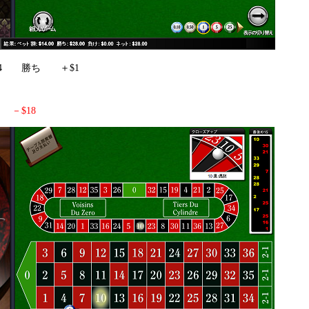
$14 勝ち ＋$1
負け
－$18