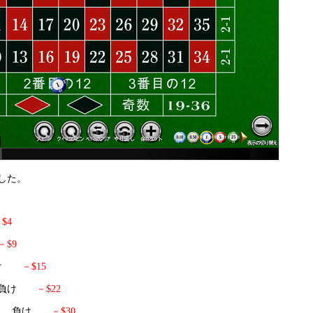
した。
$4
－$9
 負け
－$15
7 負け
－$22
額$8 負け
－$30