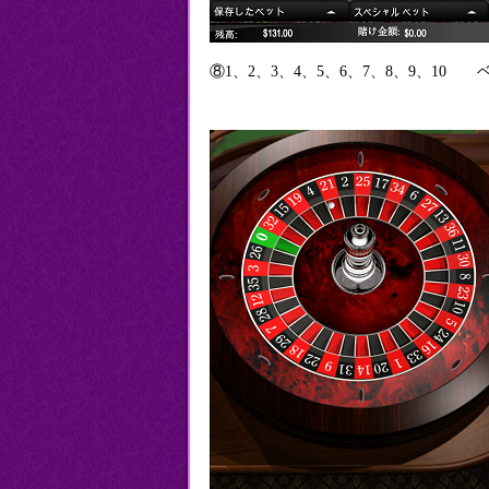
⑧1、2、3、4、5、6、7、8、9、1