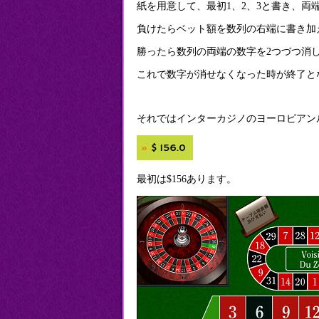
紙を用意して、最初1、2、3と書き、両
負けたらベット額を数列の右端に書き加
勝ったら数列の両端の数字を2つづつ消
これで数字が消せなくなった時が終了と
それではインターカジノのヨーロピアン
最初は$156あります。