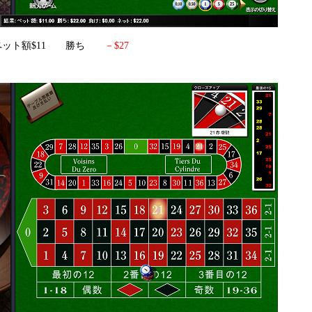
0 ベット額$11 勝ち
－$27