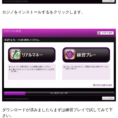
カジノをインストールするをクリックします。
ダウンロードが済みましたらまずは練習プレイで試してみて下
さい。