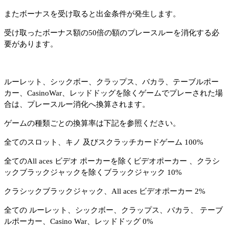
またボーナスを受け取ると出金条件が発生します。
受け取ったボーナス額の50倍の額のプレースルーを消化する必
要があります。
ルーレット、シックボー、クラップス、バカラ、テーブルポー
カー、CasinoWar、レッドドッグを除くゲームでプレーされた場
合は、プレースルー消化へ換算されます。
ゲームの種類ごとの換算率は下記を参照ください。
全てのスロット、キノ 及びスクラッチカードゲーム 100%
全てのAll aces ビデオ ポーカーを除くビデオポーカー 、クラシ
ックブラックジャックを除くブラックジャック 10%
クラシックブラックジャック、All aces ビデオポーカー 2%
全ての ルーレット、シックボー、クラップス、バカラ、 テーブ
ルポーカー、Casino War、レッドドッグ 0%