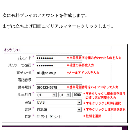
次に有料プレイのアカウントを作成します。
まずは立ち上げ画面にてリアルマネーをクリックします。