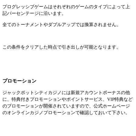
プログレッシブゲームはそれぞれのゲームのタイプによって上
記パーセンテージに沿います。
全てのトーナメントやダブルアップでは換算されません。
この条件をクリアした時点で引き出しが可能となります。
プロモーション
ジャックポットシティカジノには新規アカウントボーナスの他
に、特典付きプロモーションやポイントサービス、VIP特典など
のプロモーションが開催されていますので、公式ホームページ
のオンラインカジノプロモーションで確認しておいて下さい。