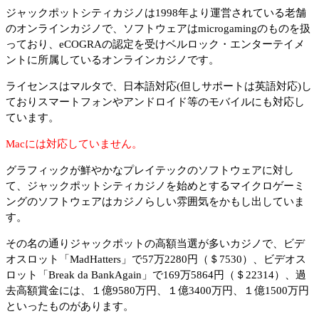
ジャックポットシティカジノは1998年より運営されている老舗
のオンラインカジノで、ソフトウェアはmicrogamingのものを扱
っており、eCOGRAの認定を受けベルロック・エンターテイメ
ントに所属しているオンラインカジノです。
ライセンスはマルタで、日本語対応(但しサポートは英語対応)し
ておりスマートフォンやアンドロイド等のモバイルにも対応し
ています。
Macには対応していません。
グラフィックが鮮やかなプレイテックのソフトウェアに対し
て、ジャックポットシティカジノを始めとするマイクロゲーミ
ングのソフトウェアはカジノらしい雰囲気をかもし出していま
す。
その名の通りジャックポットの高額当選が多いカジノで、ビデ
オスロット「MadHatters」で57万2280円（＄7530）、ビデオス
ロット「Break da BankAgain」で169万5864円（＄22314）、過
去高額賞金には、１億9580万円、１億3400万円、１億1500万円
といったものがあります。