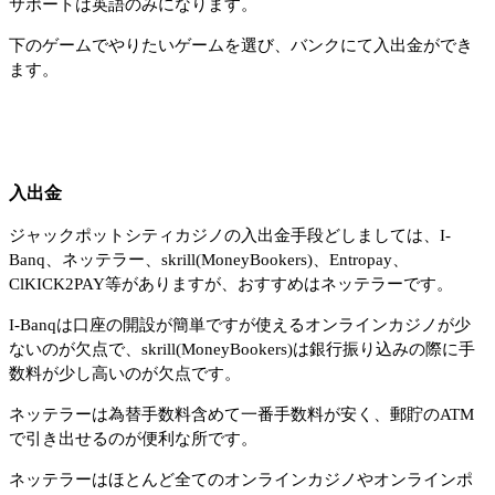
サポートは英語のみになります。
下のゲームでやりたいゲームを選び、バンクにて入出金ができ
ます。
入出金
ジャックポットシティカジノの入出金手段どしましては、I-
Banq、ネッテラー、skrill(MoneyBookers)、Entropay、
ClKICK2PAY等がありますが、おすすめはネッテラーです。
I-Banqは口座の開設が簡単ですが使えるオンラインカジノが少
ないのが欠点で、skrill(MoneyBookers)は銀行振り込みの際に手
数料が少し高いのが欠点です。
ネッテラーは為替手数料含めて一番手数料が安く、郵貯のATM
で引き出せるのが便利な所です。
ネッテラーはほとんど全てのオンラインカジノやオンラインポ