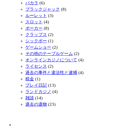
バカラ
(6)
の取り締まり
ブラックジャック
(8)
2022/05/16
ルーレット
(3)
クレイジータイムの倍率と賭け方と実戦から得た統計
スロット
(4)
ポーカー
(8)
クラップス
(2)
シックボー
(1)
ゲームショー
(2)
その他のテーブルゲーム
(2)
オンラインカジノについて
(4)
ライセンス
(2)
過去の事件と違法性と逮捕
(4)
税金
(1)
プレイ日記
(13)
ランドカジノ
(4)
雑談
(14)
過去の遺物
(23)