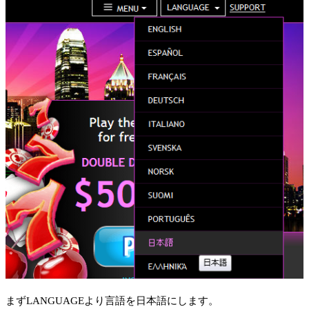
まずLANGUAGEより言語を日本語にします。