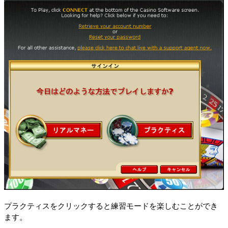
プラクティスをクリックすると練習モードを楽しむことができ
ます。