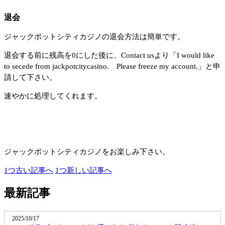
退会
ジャックポットシティカジノの退会方法は簡単です。
退会する前に残高を0にした後に、Contact usより「I would like
to secede from jackpotcitycasino. Please freeze my account.」と申
請して下さい。
速やかに処理してくれます。
ジャックポットシティカジノをお楽しみ下さい。
1つ古い記事へ
1つ新しい記事へ
最新記事
2025/10/17