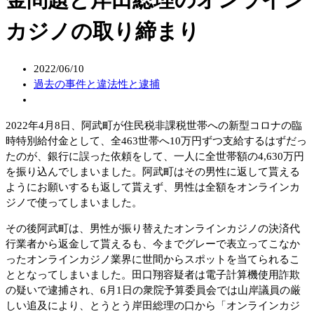
カジノの取り締まり
2022/06/10
過去の事件と違法性と逮捕
2022年4月8日、阿武町が住民税非課税世帯への新型コロナの臨
時特別給付金として、全463世帯へ10万円ずつ支給するはずだっ
たのが、銀行に誤った依頼をして、一人に全世帯額の4,630万円
を振り込んでしまいました。阿武町はその男性に返して貰える
ようにお願いするも返して貰えず、男性は全額をオンラインカ
ジノで使ってしまいました。
その後阿武町は、男性が振り替えたオンラインカジノの決済代
行業者から返金して貰えるも、今までグレーで表立ってこなか
ったオンラインカジノ業界に世間からスポットを当てられるこ
ととなってしまいました。田口翔容疑者は電子計算機使用詐欺
の疑いで逮捕され、6月1日の衆院予算委員会では山岸議員の厳
しい追及により、とうとう岸田総理の口から「オンラインカジ