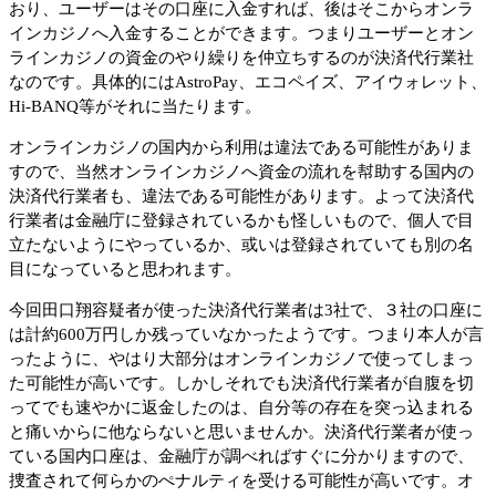
おり、ユーザーはその口座に入金すれば、後はそこからオンラ
インカジノへ入金することができます。つまりユーザーとオン
ラインカジノの資金のやり繰りを仲立ちするのが決済代行業社
なのです。具体的にはAstroPay、エコペイズ、アイウォレット、
Hi-BANQ等がそれに当たります。
オンラインカジノの国内から利用は違法である可能性がありま
すので、当然オンラインカジノへ資金の流れを幇助する国内の
決済代行業者も、違法である可能性があります。よって決済代
行業者は金融庁に登録されているかも怪しいもので、個人で目
立たないようにやっているか、或いは登録されていても別の名
目になっていると思われます。
今回田口翔容疑者が使った決済代行業者は3社で、３社の口座に
は計約600万円しか残っていなかったようです。つまり本人が言
ったように、やはり大部分はオンラインカジノで使ってしまっ
た可能性が高いです。しかしそれでも決済代行業者が自腹を切
ってでも速やかに返金したのは、自分等の存在を突っ込まれる
と痛いからに他ならないと思いませんか。決済代行業者が使っ
ている国内口座は、金融庁が調べればすぐに分かりますので、
捜査されて何らかのぺナルティを受ける可能性が高いです。オ