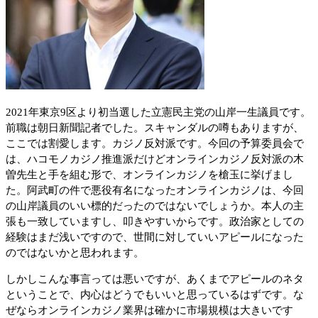
2021年東京9区より初当選した立憲民主党の山岸一生議員です。
前職は朝日新聞記者でした。スキャンダルの噂もありますが、
ここでは割愛します。カジノ反対派です。今回の予算委員会で
は、ハコモノカジノ推進派だけどオンラインカジノ反対派の木
曽先生と手を組む形で、オンラインカジノを槍玉に挙げまし
た。阿武町の件で悪役有名になったオンラインカジノは、今回
の山岸議員のいい標的だったのではないでしょうか。本人の主
張も一致していますし、叩きやすいからです。政治家としての
経験はまだ浅いですので、世間に対していいアピールになった
のではないかと思われます。
しかしこんな事言っては悪いですが、あくまでアピールのネタ
ということで、内心はどうでもいいと思っているはずです。な
ぜならオンラインカジノ業界は確かに市場規模は大きいです