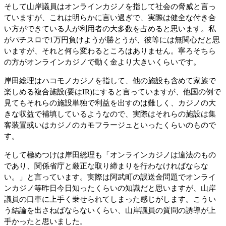
そして山岸議員はオンラインカジノを指して社会の脅威と言っ
ていますが、これは明らかに言い過ぎで、実際は健全な付き合
い方ができている人が利用者の大多数を占めると思います。私
がパチスロで1万円負けようが勝とうが、彼等には無関心だと思
いますが、それと何ら変わるところはありません。寧ろそちら
の方がオンラインカジノで動く金より大きいくらいです。
岸田総理はハコモノカジノを指して、他の施設も含めて家族で
楽しめる複合施設(要はIR)にすると言っていますが、他国の例で
見てもそれらの施設単独で利益を出すのは難しく、カジノの大
きな収益で補填しているようなので、実際はそれらの施設は集
客装置或いはカジノのカモフラージュといったくらいのもので
す。
そして極めつけは岸田総理も「オンラインカジノは違法のもの
であり、関係省庁と厳正な取り締まりを行わなければならな
い。」と言っています。実際は阿武町の誤送金問題でオンライ
ンカジノ等昨日今日知ったくらいの知識だと思いますが、山岸
議員の口車に上手く乗せられてしまった感じがします。こうい
う結論を出さねばならないくらい、山岸議員の質問の誘導が上
手かったと思いました。