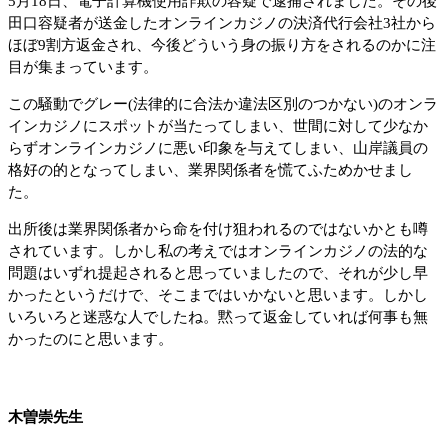
5月18日、電子計算機使用詐欺の容疑で逮捕されました。その後
田口容疑者が送金したオンラインカジノの決済代行会社3社から
ほぼ9割方返金され、今後どういう身の振り方をされるのかに注
目が集まっています。
この騒動でグレー(法律的に合法か違法区別のつかない)のオンラ
インカジノにスポットが当たってしまい、世間に対して少なか
らずオンラインカジノに悪い印象を与えてしまい、山岸議員の
格好の的となってしまい、業界関係者を慌てふためかせまし
た。
出所後は業界関係者から命を付け狙われるのではないかとも噂
されています。しかし私の考えではオンラインカジノの法的な
問題はいずれ提起されると思っていましたので、それが少し早
かったというだけで、そこまではいかないと思います。しかし
いろいろと迷惑な人でしたね。黙って返金していれば何事も無
かったのにと思います。
木曽崇先生