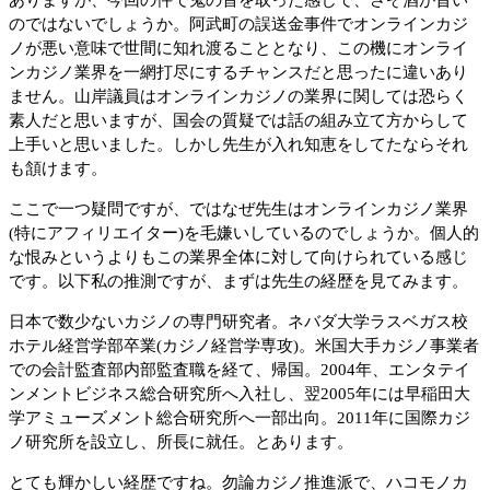
ありますが、今回の件で鬼の首を取った感じで、さぞ酒が旨い
のではないでしょうか。阿武町の誤送金事件でオンラインカジ
ノが悪い意味で世間に知れ渡ることとなり、この機にオンライ
ンカジノ業界を一網打尽にするチャンスだと思ったに違いあり
ません。山岸議員はオンラインカジノの業界に関しては恐らく
素人だと思いますが、国会の質疑では話の組み立て方からして
上手いと思いました。しかし先生が入れ知恵をしてたならそれ
も頷けます。
ここで一つ疑問ですが、ではなぜ先生はオンラインカジノ業界
(特にアフィリエイター)を毛嫌いしているのでしょうか。個人的
な恨みというよりもこの業界全体に対して向けられている感じ
です。以下私の推測ですが、まずは先生の経歴を見てみます。
日本で数少ないカジノの専門研究者。ネバダ大学ラスベガス校
ホテル経営学部卒業(カジノ経営学専攻)。米国大手カジノ事業者
での会計監査部内部監査職を経て、帰国。2004年、エンタテイ
ンメントビジネス総合研究所へ入社し、翌2005年には早稲田大
学アミューズメント総合研究所へ一部出向。2011年に国際カジ
ノ研究所を設立し、所長に就任。とあります。
とても輝かしい経歴ですね。勿論カジノ推進派で、ハコモノカ