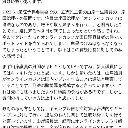
質疑応答があります。
2022.6.1衆院予算委員会での、立憲民主党の山岸一生議員の、岸
田総理への質問です。注目は岸田総理が「オンラインカジノは
違法なものであり、厳正な取り締まりを行う。」と明言したこ
とです。遂に来るべき日が来てしまったかという感じですね。
今までグレーだったオンラインカジノが田口翔容疑者の件でス
ポットライトを当てられてしまい、白黒つけねばならなくなっ
てしまったということです。以下はこの質疑応答に対しての私
の感想です。
まず山岸議員の質問がキビキビしていいですね。新人議員にし
てはキレキレだったと思います。しかし驚いたのは、山岸議員
がオンラインカジノは国内でプレイすることは違法と明言して
いることです。刑法の賭博罪を構成すると言っていますが、こ
れは先にも述べましたように議論の余地があるのです。しかし
質問の持っていき方は上手いと思いました。
政府の考え方としては、ギャンブル依存症対策は合法的なギャ
ンブルに対して行い、違法のものに関しては取り締まりを行う
と言っています。山岸議員は、総理にオンラインカジノ取り締
まり対策の提案として、金の流れを止めると言っています。こ