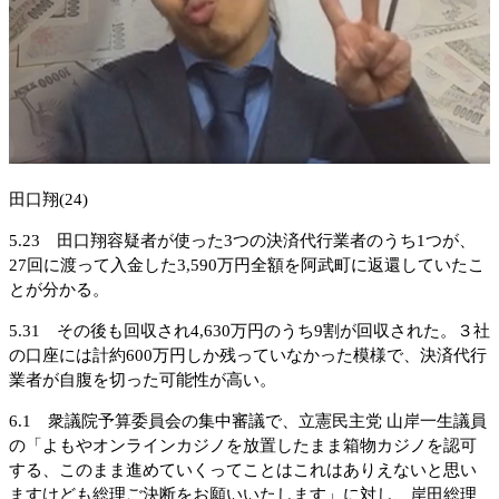
田口翔(24)
5.23 田口翔容疑者が使った3つの決済代行業者のうち1つが、
27回に渡って入金した3,590万円全額を阿武町に返還していたこ
とが分かる。
5.31 その後も回収され4,630万円のうち9割が回収された。３社
の口座には計約600万円しか残っていなかった模様で、決済代行
業者が自腹を切った可能性が高い。
6.1 衆議院予算委員会の集中審議で、立憲民主党 山岸一生議員
の「よもやオンラインカジノを放置したまま箱物カジノを認可
する、このまま進めていくってことはこれはありえないと思い
ますけども総理ご決断をお願いいたします」に対し、岸田総理