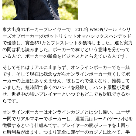
東大出身のポーカープレイヤーで、2012年WSOP(ワールドシリ
ーズオブポーカー)のポットリミットオマハシックスハンデッド
で優勝し、賞金$51万とブレスレットを獲得しました。運と実力
の間は私も読みました。ポーカーで稼ぐという意味を分かって
いる人で、ポーカーの勝負をビジネスととらえている人です。
そしてそれはリアルに止まらず、オンラインポーカーでも一緒
です。そして現在は残念ながらオンラインポーカー無くしてポ
ーカーの上達はありえません。彼もこれで強くなり、推奨して
いました。短時間で多くのハンドを経験し、ハンド履歴が見返
せ、世界中の強いプレイヤーといつでもどこでも対戦できるか
らです。
オンラインポーカーはオンラインカジノとは少し違い、ユーザ
ー間でリアルマネーでポーカーし、運営元はレーキ(ゲーム代)を
徴収するという仕組みです。プレイヤーの腕がレーキを上回っ
た時利益が出ます。つまり完全に運ゲーのカジノに比べて、半