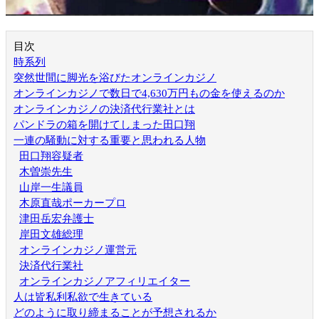
目次
時系列
突然世間に脚光を浴びたオンラインカジノ
オンラインカジノで数日で4,630万円もの金を使えるのか
オンラインカジノの決済代行業社とは
パンドラの箱を開けてしまった田口翔
一連の騒動に対する重要と思われる人物
田口翔容疑者
木曽崇先生
山岸一生議員
木原直哉ポーカープロ
津田岳宏弁護士
岸田文雄総理
オンラインカジノ運営元
決済代行業社
オンラインカジノアフィリエイター
人は皆私利私欲で生きている
どのように取り締まることが予想されるか