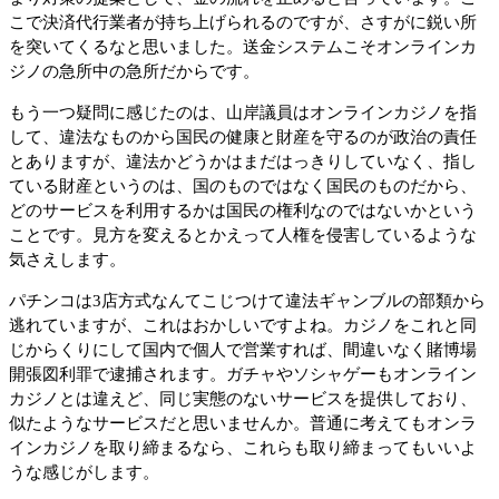
こで決済代行業者が持ち上げられるのですが、さすがに鋭い所
を突いてくるなと思いました。送金システムこそオンラインカ
ジノの急所中の急所だからです。
もう一つ疑問に感じたのは、山岸議員はオンラインカジノを指
して、違法なものから国民の健康と財産を守るのが政治の責任
とありますが、違法かどうかはまだはっきりしていなく、指し
ている財産というのは、国のものではなく国民のものだから、
どのサービスを利用するかは国民の権利なのではないかという
ことです。見方を変えるとかえって人権を侵害しているような
気さえします。
パチンコは3店方式なんてこじつけて違法ギャンブルの部類から
逃れていますが、これはおかしいですよね。カジノをこれと同
じからくりにして国内で個人で営業すれば、間違いなく賭博場
開張図利罪で逮捕されます。ガチャやソシャゲーもオンライン
カジノとは違えど、同じ実態のないサービスを提供しており、
似たようなサービスだと思いませんか。普通に考えてもオンラ
インカジノを取り締まるなら、これらも取り締まってもいいよ
うな感じがします。