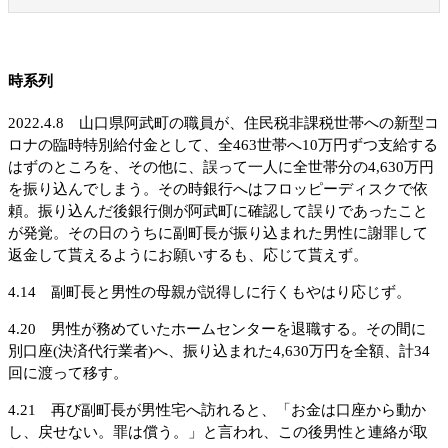
時系列
2022.4.8 山口県阿武町の職員が、住民税非課税世帯への新型コ
ロナの臨時特別給付金として、全463世帯へ10万円ずつ支給する
はずのところを、その他に、誤って一人に全世帯分の4,630万円
を振り込んでしまう。その時銀行へはフロッピーディスクで依
頼。振り込んだ後銀行側が阿武町に確認して誤りであったこと
が発覚。その日のうちに副町長が振り込まれた男性に謝罪して
返金して貰えるようにお願いするも、応じて貰えず。
4.14 副町長と男性の母親が説得しに行くもやはり応じず。
4.20 男性が務めていたホームセンターを退職する。その間に
別口座(決済代行業者)へ、振り込まれた4,630万円を全額、計34
回に渡って移す。
4.21 再び副町長が男性宅へ訪れると、「お金は口座から動か
し、戻せない。罪は償う。」と言われ、この後男性と連絡が取