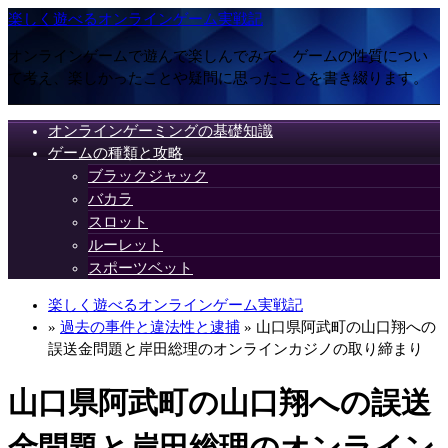
楽しく遊べるオンラインゲーム実戦記
オンラインゲームで遊んで楽しんでみて、ゲームの性質につい
て考え、楽しかったことや疑問に思ったことを書き綴ります。
オンラインゲーミングの基礎知識
ゲームの種類と攻略
ブラックジャック
バカラ
スロット
ルーレット
スポーツベット
楽しく遊べるオンラインゲーム実戦記
»
過去の事件と違法性と逮捕
» 山口県阿武町の山口翔への
誤送金問題と岸田総理のオンラインカジノの取り締まり
山口県阿武町の山口翔への誤送
金問題と岸田総理のオンライン