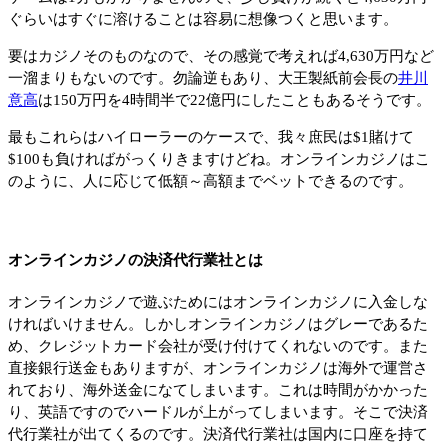
ぐらいはすぐに溶けることは容易に想像つくと思います。
要はカジノそのものなので、その感覚で考えれば4,630万円など
一溜まりもないのです。勿論逆もあり、大王製紙前会長の
井川
意高
は150万円を4時間半で22億円にしたこともあるそうです。
最もこれらはハイローラーのケースで、我々庶民は$1賭けて
$100も負ければがっくりきますけどね。オンラインカジノはこ
のように、人に応じて低額～高額までベットできるのです。
オンラインカジノの決済代行業社とは
オンラインカジノで遊ぶためにはオンラインカジノに入金しな
ければいけません。しかしオンラインカジノはグレーであるた
め、クレジットカード会社が受け付けてくれないのです。また
直接銀行送金もありますが、オンラインカジノは海外で運営さ
れており、海外送金になてしまいます。これは時間がかかった
り、英語ですのでハードルが上がってしまいます。そこで決済
代行業社が出てくるのです。決済代行業社は国内に口座を持て