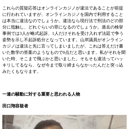
これらの質疑応答はオンラインカジノが違法であることが前提
に行われていますが、オンラインカジノを国内で利用すること
は本当に違法なのでしょうか。違法なら現行法で刑法のどの部
分に抵触し、どれぐらいの罪になるのでしょうか。過去の検挙
事例では3人が略式起訴、1人だけそれを受け入れず法廷で争う
姿勢を示し不起訴処分となっています。山岸議員がオンライン
カジノは違法と先に言ってしまいましたが、これは答えだけ書
いた数学の答案のようなもので0点だと思います。私がそれを聞
いた時、そこまで飛ぶかと思いました。そもそも違法ってハッ
キリしてるなら、なぜ今まで取り締まらなかったんだと突っ込
みたくもなります。
一連の騒動に対する重要と思われる人物
田口翔容疑者