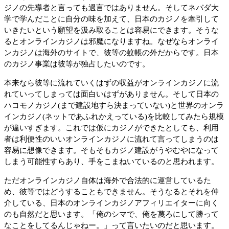
ジノの先導者と言っても過言ではありません。そしてネバダ大
学で学んだことに自分の味を加えて、日本のカジノを牽引して
いきたいという願望を汲み取ることは容易にできます。そうな
るとオンラインカジノは邪魔になりますね。なぜならオンライ
ンカジノは海外のサイトで、彼等の蚊帳の外だからです。日本
のカジノ事業は彼等が独占したいのです。
本来なら彼等に流れていくはずの収益がオンラインカジノに流
れていってしまっては面白いはずがありません。そして日本の
ハコモノカジノ(まで建設地すら決まっていない)と世界のオンラ
インカジノ(ネットであふれかえっている)を比較してみたら規模
が違いすぎます。これでは仮にカジノができたとしても、利用
者は利便性のいいオンラインカジノに流れて言ってしまうのは
容易に想像できます。そもそもカジノ建設がうやむやになって
しまう可能性すらあり、手をこまねいているのと思われます。
ただオンラインカジノ自体は海外で合法的に運営しているた
め、彼等ではどうすることもできません。そうなるとそれを仲
介している、日本のオンラインカジノアフィリエイターに向く
のも自然だと思います。「俺のシマで、俺を蔑ろにして勝って
なことをしてるんじゃねー。」って言いたいのだと思います。