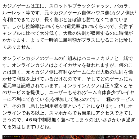
カジノゲームは主に、スロットやブラックジャック、バカラ、
ルーレット等です。元々カジノゲーム自体ハウス側(カジノ側)が
有利にできており、長く遊ぶとほぼ誰も勝てなくできていま
す。しかし控除率は3%くらい(還元率は97%くらい)で、公営ギ
ャンブルに比べて大分低く、大数の法則が収束するのに時間が
かかります。よって一時的に勝利額がプラスになることは珍し
くありません。
オンラインカジノのゲームの仕組みはハコモノカジノと一緒で
す。オンラインカジノはよくイカサマを疑われますが、何のこ
とは無く、元々カジノ側に有利なゲームにただ大数の法則を働
かせて利益を上げているだけなのです。そしてどのゲームにも
還元率は記載されています。オンラインカジノは正々堂々とそ
のサービスを提供し、ユーザーもそれ(ゲーム自体多少プレイヤ
ーに不利にできている)を承知して遊ぶのです。一種のサービス
で、その良し悪しは利用者次第ということになります。但しオ
ンラインである以上、スマホからでも簡単にアクセスできてし
まうので、4６時中制限無く遊べてしまうのはいささかいき過ぎ
てる気はしますけどね。