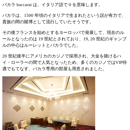
バカラ baccarat は、イタリア語で 0 を意味します。
バカラは、1500 年頃のイタリアで生まれたという説が有力で、
貴族の間の賭博として流行していたそうです。
その後フランスを始めとするヨーロッパで発展して、現在のル
ールとなったのは 19 世紀とされており、19, 20 世紀のギャンブ
ルの中心はルーレットとバカラでした。
20 世紀後半にアメリカのカジノで採用され、大金を賭けるハ
イ・ローラーの間で人気となったため、多くのカジノではVIP待
遇でもてなす、バカラ専用の部屋も用意されました。