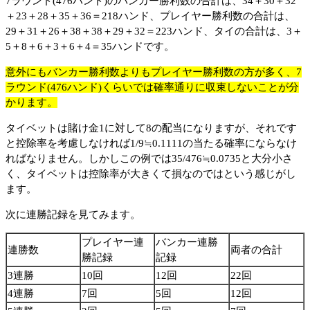
7ラウンド(476ハンド)のバンカー勝利数の合計は、34＋30＋32
＋23＋28＋35＋36＝218ハンド、プレイヤー勝利数の合計は、
29＋31＋26＋38＋38＋29＋32＝223ハンド、タイの合計は、3＋
5＋8＋6＋3＋6＋4＝35ハンドです。
意外にもバンカー勝利数よりもプレイヤー勝利数の方が多く、7
ラウンド(476ハンド)くらいでは確率通りに収束しないことが分
かります。
タイベットは賭け金1に対して8の配当になりますが、それです
と控除率を考慮しなければ1/9≒0.1111の当たる確率にならなけ
ればなりません。しかしこの例では35/476≒0.0735と大分小さ
く、タイベットは控除率が大きくて損なのではという感じがし
ます。
次に連勝記録を見てみます。
プレイヤー連
バンカー連勝
連勝数
両者の合計
勝記録
記録
3連勝
10回
12回
22回
4連勝
7回
5回
12回