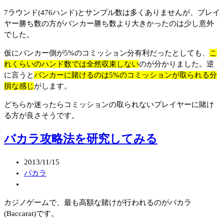
7ラウンド(476ハンド)とサンプル数は多くありませんが、プレイ
ヤー勝ち数の方がバンカー勝ち数より大きかったのは少し意外
でした。
仮にバンカー側が5%のコミッション分有利だったとしても、
こ
れくらいのハンド数では全然収束しない
のが分かりました。逆
に言うと
バンカーに賭けるのは5%のコミッションが取られる分
損な感じ
がします。
どちらか迷ったらコミッションの取られないプレイヤーに賭け
る方が良さそうです。
バカラ攻略法を研究してみる
2013/11/15
バカラ
カジノゲームで、最も高額な賭けが行われるのがバカラ
(
Baccarat)
です。