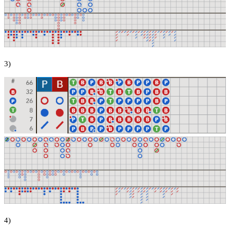
3)
4)