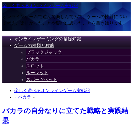
楽しく遊べるオンラインゲーム実戦記
オンラインゲームで遊んで楽しんでみて、ゲームの性質につい
て考え、楽しかったことや疑問に思ったことを書き綴ります。
オンラインゲーミングの基礎知識
ゲームの種類と攻略
ブラックジャック
バカラ
スロット
ルーレット
スポーツベット
楽しく遊べるオンラインゲーム実戦記
»
バカラ
»
バカラの自分なりに立てた戦略と実践結
果