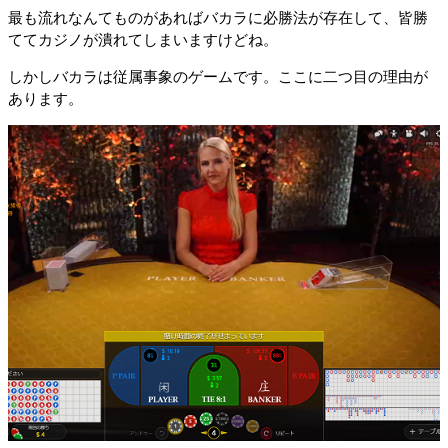
最も流れなんてものがあればバカラに必勝法が存在して、皆勝
ててカジノが潰れてしまいますけどね。
しかしバカラは従属事象のゲームです。ここに二つ目の理由が
あります。