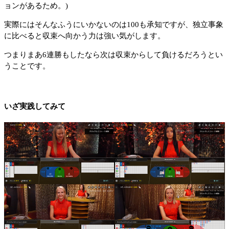
ョンがあるため。)
実際にはそんなふうにいかないのは100も承知ですが、独立事象
に比べると収束へ向かう力は強い気がします。
つまりまあ6連勝もしたなら次は収束からして負けるだろうとい
うことです。
いざ実践してみて