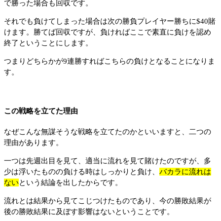
で勝った場合も回収です。
それでも負けてしまった場合は次の勝負プレイヤー勝ちに$40賭
けます。勝てば回収ですが、負ければここで素直に負けを認め
終了ということにします。
つまりどちらかが9連勝すればこちらの負けとなることになりま
す。
この戦略を立てた理由
なぜこんな無謀そうな戦略を立てたのかといいますと、二つの
理由があります。
一つは先週出目を見て、適当に流れを見て賭けたのですが、多
少は浮いたものの負ける時はしっかりと負け、
バカラに流れは
ない
という結論を出したからです。
流れとは結果から見てこじつけたものであり、今の勝敗結果が
後の勝敗結果に及ぼす影響はないということです。