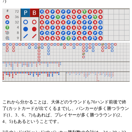
7)
これから分かることは、大体どのラウンドも70ハンド前後で終
了(カットカードが出てくるまで)し、バンカーが多く勝つラウン
ド(1、3、6、7)もあれば、プレイヤーが多く勝つラウンド(2、
4、5)もあるということです。