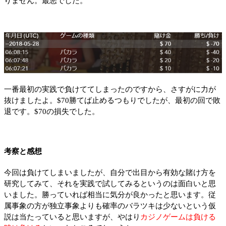
りません。最悪でした。
一番最初の実践で負けててしまったのですから、さすがに力が
抜けましたよ。$70勝てば止めるつもりでしたが、最初の回で敗
退です。$70の損失でした。
考察と感想
今回は負けてしまいましたが、自分で出目から有効な賭け方を
研究してみて、それを実践で試してみるというのは面白いと思
いました。勝っていれば相当に気分が良かったと思います。従
属事象の方が独立事象よりも確率のバラツキは少ないという仮
説は当たっていると思いますが、やはり
カジノゲームは負ける