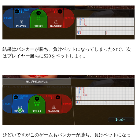
結果はバンカーが勝ち、負けベットになってしまったので、次
はプレイヤー勝ちに$20をベットします。
ひどいですがこのゲームもバンカーが勝ち、負けベットになっ