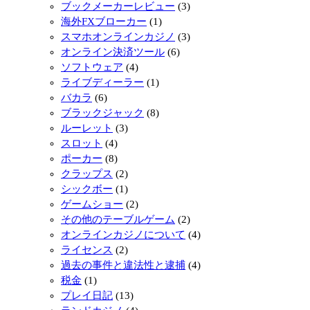
安倍晋三銃撃事件より露呈された旧統一教会とその問題を
ブックメーカーレビュー
(3)
く説明します
海外FXブローカー
(1)
スマホオンラインカジノ
(3)
2022/07/22
マネートレイン2の実戦から得た当たる確率と攻略法
オンライン決済ツール
(6)
ソフトウェア
(4)
2022/06/10
ライブディーラー
(1)
山口県阿武町の山口翔への誤送金問題と岸田総理のオンラ
バカラ
(6)
の取り締まり
ブラックジャック
(8)
2022/05/16
ルーレット
(3)
クレイジータイムの倍率と賭け方と実戦から得た統計
スロット
(4)
ポーカー
(8)
クラップス
(2)
シックボー
(1)
ゲームショー
(2)
その他のテーブルゲーム
(2)
オンラインカジノについて
(4)
ライセンス
(2)
過去の事件と違法性と逮捕
(4)
税金
(1)
プレイ日記
(13)