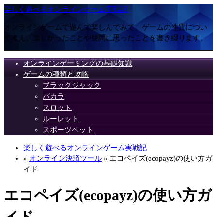
楽しく遊べるオンラインゲーム実戦記
オンラインゲームで遊んで楽しんでみて、ゲームの性質につい
て考え、楽しかったことや疑問に思ったことを書き綴ります。
オンラインゲーミングの基礎知識
ゲームの種類と攻略
ブラックジャック
バカラ
スロット
ルーレット
スポーツベット
楽しく遊べるオンラインゲーム実戦記
»
オンライン決済ツール
» エコペイズ(ecopayz)の使い方ガ
イド
エコペイズ(ecopayz)の使い方ガ
イド