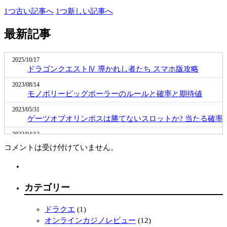
1つ古い記事へ
1つ新しい記事へ
最新記事
2025/10/17
ドラゴンクエストⅣ 導かれし者たち スマホ版攻略
2023/08/14
モノポリービッグボーラーのルールと確率と期待値
2023/05/31
ゲーツオブオリンポスは勝てないスロットか? 当たる確率
2023/04/13
メガボールの確率と期待と勝率を実戦から推測してみる
コメントは受け付けていません。
2023/02/10
カリビアンスタッドポーカーの遊び方と期待値最大の賭け
2022/10/12
カテゴリー
金融緩和と国債の関係が招く海外との金利差拡大と円安 
円相場
ドラクエ
(1)
2022/09/06
オンラインカジノレビュー
(12)