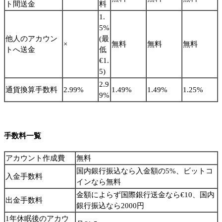
ト間送金
料
1.
5%
他人のアカウン
(最
×
無料
無料
無料
トへ送金
低
€1.
5)
2.9
通貨換算手数料
2.99%
1.49%
1.49%
1.25%
9%
手数料一覧
アカウント作成費
無料
国内銀行振込なら入金額の5%、ビットコ
入金手数料
インなら無料
金額によらず国際銀行送金なら€10、国内
出金手数料
銀行振込なら2000円
1年休眠後のアカウ