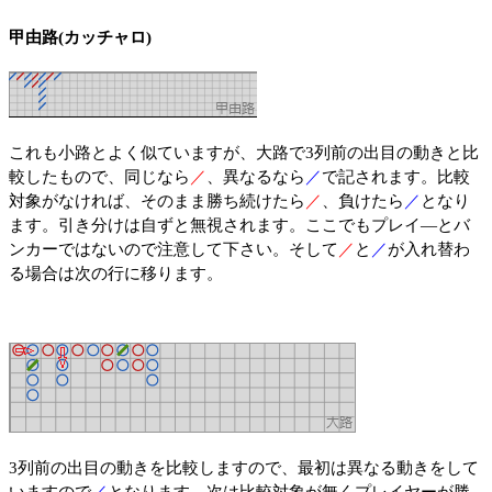
甲由路(カッチャロ)
これも小路とよく似ていますが、大路で3列前の出目の動きと比
較したもので、同じなら
／
、異なるなら
／
で記されます。比較
対象がなければ、そのまま勝ち続けたら
／
、負けたら
／
となり
ます。引き分けは自ずと無視されます。ここでもプレイ―とバ
ンカーではないので注意して下さい。そして
／
と
／
が入れ替わ
る場合は次の行に移ります。
3列前の出目の動きを比較しますので、最初は異なる動きをして