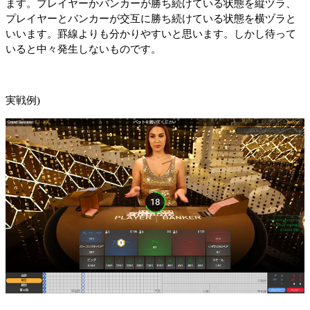
ます。プレイヤーかバンカーが勝ち続けている状態を縦ヅラ、
プレイヤーとバンカーが交互に勝ち続けている状態を横ヅラと
いいます。罫線よりも分かりやすいと思います。しかし待って
いると中々発生しないものです。
実戦例)