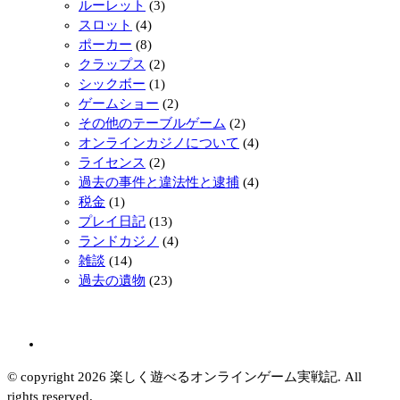
ルーレット
(3)
クレイジータイムの倍率と賭け方と実戦から得た統計
スロット
(4)
ポーカー
(8)
クラップス
(2)
シックボー
(1)
ゲームショー
(2)
その他のテーブルゲーム
(2)
オンラインカジノについて
(4)
ライセンス
(2)
過去の事件と違法性と逮捕
(4)
税金
(1)
プレイ日記
(13)
ランドカジノ
(4)
雑談
(14)
過去の遺物
(23)
© copyright 2026 楽しく遊べるオンラインゲーム実戦記. All
rights reserved.