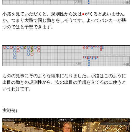
小路を見ていただくと、規則性から次は
●
がくると思いません
か。つまり大路で同じ動きをしそうです。よってバンカーが勝
つのではと予想できます。
ものの見事にそのような結果になりました。小路はこのように
出目の動きの規則性から、次の出目の予想を立てるのに使うと
いうわけです。
実戦例)