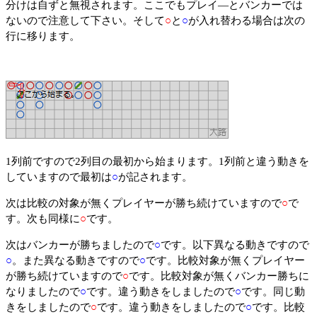
分けは自ずと無視されます。ここでもプレイ―とバンカーでは
ないので注意して下さい。そして
○
と
○
が入れ替わる場合は次の
行に移ります。
1列前ですので2列目の最初から始まります。1列前と違う動きを
していますので最初は
○
が記されます。
次は比較の対象が無くプレイヤーが勝ち続けていますので
○
で
す。次も同様に
○
です。
次はバンカーが勝ちましたので
○
です。以下異なる動きですので
○
。また異なる動きですので
○
です。比較対象が無くプレイヤー
が勝ち続けていますので
○
です。比較対象が無くバンカー勝ちに
なりましたので
○
です。違う動きをしましたので
○
です。同じ動
きをしましたので
○
です。違う動きをしましたので
○
です。比較