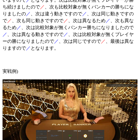
いますので
／
となります。次は比較対象が無くプレイヤーが勝
ち続けましたので
／
、次も比較対象が無くバンカーの勝ちにな
りましたの
／
、次は違う動きですので
／
、次は同じ動きですの
で
／
、次も同じ動きですので
／
、次は異なるため
／
、次も異な
るため
／
、次は比較対象が無くバンカー勝ちになりましたので
／
、次は異なる動きですので
／
、次は比較対象が無くプレイヤ
ーの勝になりましたので
／
、次は同じですので
／
、最後は異な
りますので
／
となります。
実戦例)