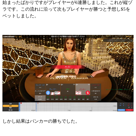
始まったばかりですがプレイヤーが6連勝しました。これが縦ヅ
ラです。この流れに沿って次もプレイヤーが勝つと予想し$5を
ベットしました。
しかし結果はバンカーの勝ちでした。