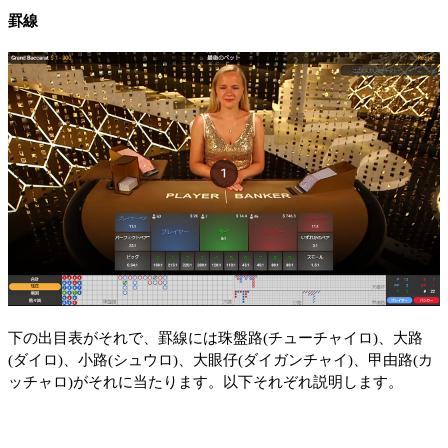
罫線
下の出目表がそれで、罫線には珠盤路(チューチャイロ)、大路
(ダイロ)、小路(シュウロ)、大眼仔(ダイガンチャイ)、甲由路(カ
ッチャロ)がそれに当たります。以下それぞれ説明します。