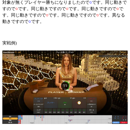
対象が無くプレイヤー勝ちになりましたので
○
です。同じ動きで
すので
○
です。同じ動きですので
○
です。同じ動きですので
○
で
す。同じ動きですので
○
です。同じ動きですので
○
です。異なる
動きですので
○
です。
実戦例)