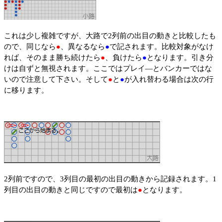
これは少し複雑ですが、大路で2列前の出目の動きと比較したも
ので、同じなら
●
、異なるなら
●
で記されます。比較対象がなけ
れば、そのまま勝ち続けたら
●
、負けたら
●
となります。引き分
けは自ずと無視されます。ここではプレイ―とバンカーではな
いので注意して下さい。そして
●
と
●
が入れ替わる場合は次の行
に移ります。
2列前ですので、3列目の最初の出目の動きから記録されます。1
列目の出目の動きと同じですので最初は
●
となります。