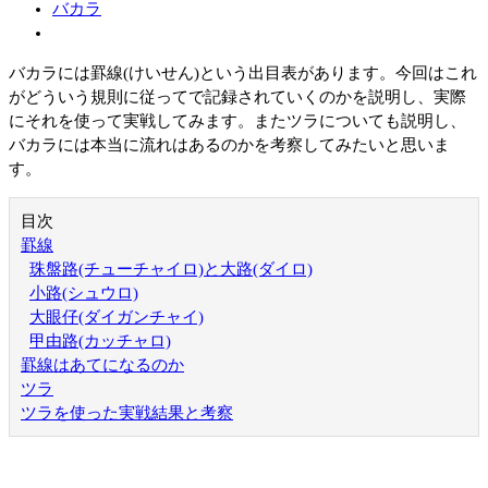
バカラ
バカラには罫線(けいせん)という出目表があります。今回はこれ
がどういう規則に従ってで記録されていくのかを説明し、実際
にそれを使って実戦してみます。またツラについても説明し、
バカラには本当に流れはあるのかを考察してみたいと思いま
す。
目次
罫線
珠盤路(チューチャイロ)と大路(ダイロ)
小路(シュウロ)
大眼仔(ダイガンチャイ)
甲由路(カッチャロ)
罫線はあてになるのか
ツラ
ツラを使った実戦結果と考察