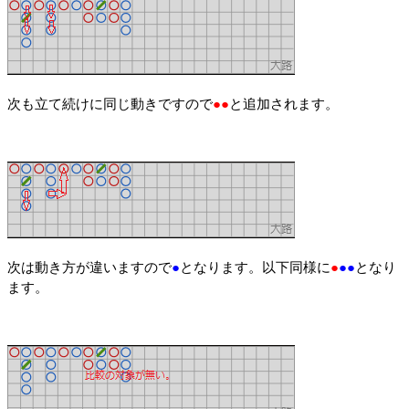
次も立て続けに同じ動きですので
●●
と追加されます。
次は動き方が違いますので
●
となります。以下同様に
●
●●
となり
ます。