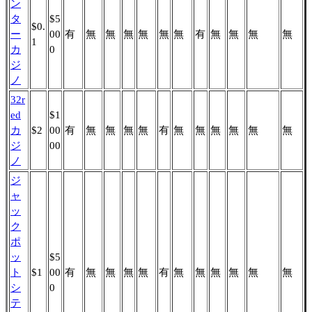
ン
タ
$5
$0.
ー
00
有
無
無
無
無
無
無
有
無
無
無
無
1
カ
0
ジ
ノ
32r
ed
$1
カ
$2
00
有
無
無
無
無
有
無
無
無
無
無
無
ジ
00
ノ
ジ
ャ
ッ
ク
ポ
ッ
$5
ト
$1
00
有
無
無
無
無
有
無
無
無
無
無
無
シ
0
テ