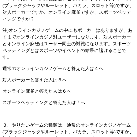
(ブラックジャックやルーレット、バカラ、スロット等)ですか、
対人ポーカーですか、オンライン麻雀ですか、スポーツベッテ
ィングですか？
注)オンラインカジノゲームの中にもポーカーはありますが、あ
くまでオンラインカジノ対ユーザーになります。対人ポーカー
とオンライン麻雀はユーザー同士の対戦になります。スポーツ
ベッティングとはスポーツやイベントの結果に賭けることで
す。
通常のオンラインカジノゲームと答えた人は４へ
対人ポーカーと答えた人は５へ
オンライン麻雀と答えた人は６へ
スポーツベッティングと答えた人は７へ
３、やりたいゲームの種類は、通常のオンラインカジノゲーム
(ブラックジャックやルーレット、バカラ、スロット等)ですか、