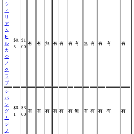
ウ
ィ
リ
ア
ム
ヒ
$0.
$1
ル
有
有
無
有
有
有
有
無
有
有
有
有
5
00
カ
ジ
ノ
ク
ラ
ブ
ジ
パ
ン
$0.
$3
グ
有
有
有
有
有
有
無
有
有
有
有
有
1
00
カ
ジ
ノ