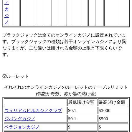
ィ
カ
ジ
ノ
ブラックジャックは全てのオンラインカジノに設置されていま
す。ブラックジャックの種類は若干オンラインカジノにより異
なりますが、主な違いは賭けれる金額の上限と下限くらいで
す。
②ルーレット
それぞれのオンラインカジノのルーレットのテーブルリミット
(偶数か奇数、赤か黒の賭け金)
最低賭け金額
最高賭け金額
ウィリアムヒルカジノクラブ
$0.1
$3000
ジパングカジノ
$0.1
$500
ベラジョンカジノ
$
$