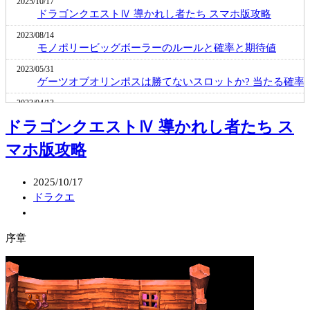
2025/10/17
ドラゴンクエストⅣ 導かれし者たち スマホ版攻略
2023/08/14
モノポリービッグボーラーのルールと確率と期待値
2023/05/31
ゲーツオブオリンポスは勝てないスロットか? 当たる確率
2023/04/13
メガボールの確率と期待と勝率を実戦から推測してみる
ドラゴンクエストⅣ 導かれし者たち ス
2023/02/10
マホ版攻略
カリビアンスタッドポーカーの遊び方と期待値最大の賭け
2022/10/12
2025/10/17
金融緩和と国債の関係が招く海外との金利差拡大と円安 
ドラクエ
円相場
2022/09/06
安倍晋三銃撃事件より露呈された旧統一教会とその問題を
序章
く説明します
2022/07/22
マネートレイン2の実戦から得た当たる確率と攻略法
2022/06/10